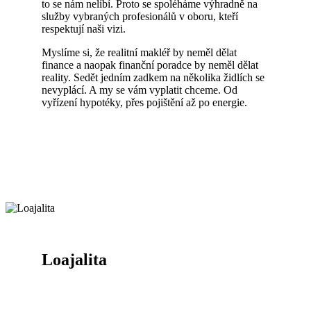
to se nám nelíbí. Proto se spoléháme výhradně na
služby vybraných profesionálů v oboru, kteří
respektují naši vizi.
Myslíme si, že realitní makléř by neměl dělat
finance a naopak finanční poradce by neměl dělat
reality. Sedět jedním zadkem na několika židlích se
nevyplácí. A my se vám vyplatit chceme. Od
vyřízení hypotéky, přes pojištění až po energie.
Loajalita