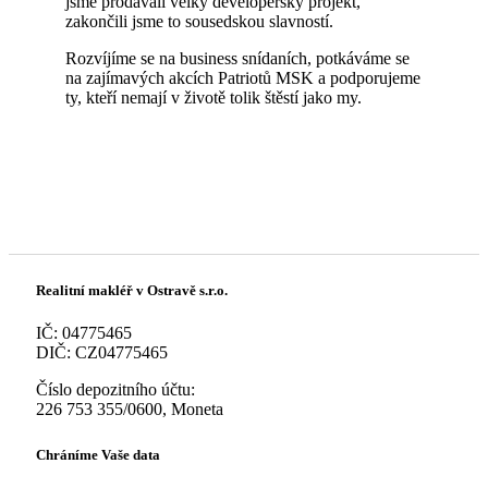
jsme prodávali velký developerský projekt,
zakončili jsme to sousedskou slavností.
Rozvíjíme se na business snídaních, potkáváme se
na zajímavých akcích Patriotů MSK a podporujeme
ty, kteří nemají v životě tolik štěstí jako my.
Realitní makléř v Ostravě s.r.o.
IČ: 04775465
DIČ: CZ04775465
Číslo depozitního účtu:
226 753 355/0600, Moneta
Chráníme Vaše data