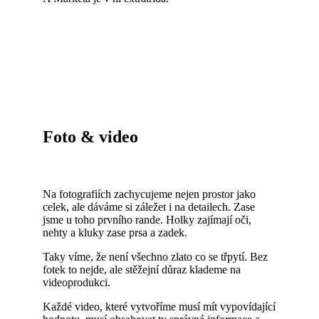
Foto & video
Na fotografiích zachycujeme nejen prostor jako
celek, ale dáváme si záležet i na detailech. Zase
jsme u toho prvního rande. Holky zajímají oči,
nehty a kluky zase prsa a zadek.
Taky víme, že není všechno zlato co se třpytí. Bez
fotek to nejde, ale stěžejní důraz klademe na
videoprodukci.
Každé video, které vytvoříme musí mít vypovídající