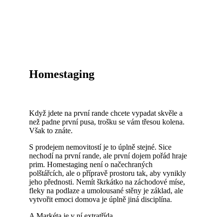
Homestaging
Když jdete na první rande chcete vypadat skvěle a
než padne první pusa, trošku se vám třesou kolena.
Však to znáte.
S prodejem nemovitostí je to úplně stejné. Sice
nechodí na první rande, ale první dojem pořád hraje
prim. Homestaging není o načechraných
polštářcích, ale o přípravě prostoru tak, aby vynikly
jeho přednosti. Nemít škrkátko na záchodové míse,
fleky na podlaze a umolousané stěny je základ, ale
vytvořit emoci domova je úplně jiná disciplína.
A Markéta je v ní extratřída.