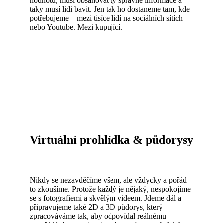
hodnotu, musí obsahovat ty správné informace a
taky musí lidi bavit. Jen tak ho dostaneme tam, kde
potřebujeme – mezi tisíce lidí na sociálních sítích
nebo Youtube. Mezi kupující.
Virtuální prohlídka & půdorysy
Nikdy se nezavděčíme všem, ale vždycky a pořád
to zkoušíme. Protože každý je nějaký, nespokojíme
se s fotografiemi a skvělým videem. Jdeme dál a
připravujeme také 2D a 3D půdorys, který
zpracováváme tak, aby odpovídal reálnému